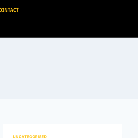
CONTACT
UNCATEGORISED