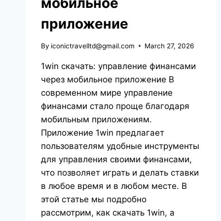
мобильное
приложение
By
iconictravelltd@gmail.com
March 27, 2026
1win скачать: управление финансами
через мобильное приложение В
современном мире управление
финансами стало проще благодаря
мобильным приложениям.
Приложение 1win предлагает
пользователям удобные инструменты
для управления своими финансами,
что позволяет играть и делать ставки
в любое время и в любом месте. В
этой статье мы подробно
рассмотрим, как скачать 1win, а