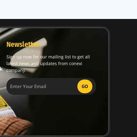
Newsletter
Sign up now for our mailing list to get all
latest news and updates from conexi
k
company.
GO