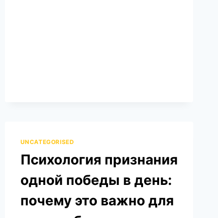
UNCATEGORISED
Психология признания
одной победы в день:
почему это важно для