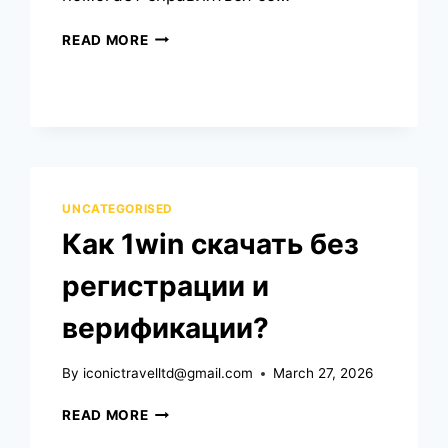
READ MORE
UNCATEGORISED
Как 1win скачать без
регистрации и
верификации?
By
iconictravelltd@gmail.com
March 27, 2026
READ MORE