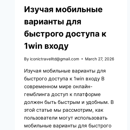
Изучая мобильные
варианты для
быстрого доступа к
1win входу
By
iconictravelltd@gmail.com
March 27, 2026
Изучая мобильные варианты для
быстрого доступа к 1win входу В
современном мире онлайн-
гемблинга доступ к платформе
должен быть быстрым и удобным. В
этой статье мы рассмотрим, как
пользователи могут использовать
мобильные варианты для быстрого