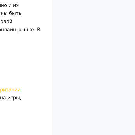
но и их
жны быть
говой
онлайн-рынке. В
британии
на игры,