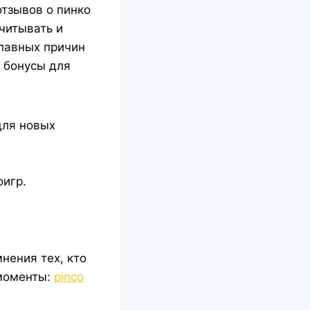
отзывов о пинко
учитывать и
главных причин
 бонусы для
для новых
оигр.
нения тех, кто
 моменты:
pinco