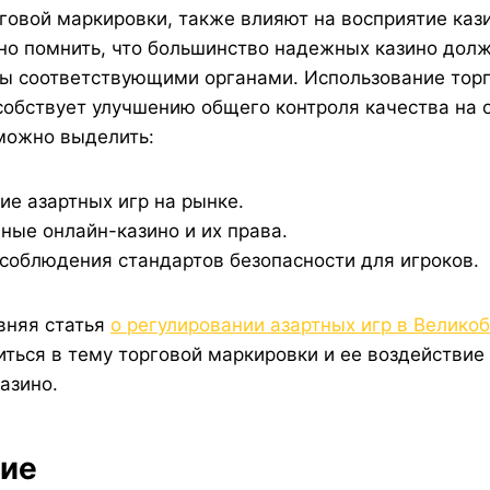
овой маркировки, также влияют на восприятие кази
но помнить, что большинство надежных казино дол
ы соответствующими органами. Использование тор
обствует улучшению общего контроля качества на 
можно выделить:
ие азартных игр на рынке.
ные онлайн-казино и их права.
соблюдения стандартов безопасности для игроков.
вняя статья
о регулировании азартных игр в Велико
иться в тему торговой маркировки и ее воздействие 
азино.
ие