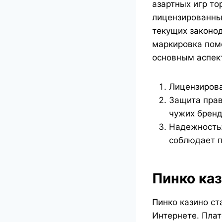
азартных игр то
лицензированны
текущих законод
маркировка пом
основным аспек
Лицензирова
Защита прав
чужих бренд
Надежность:
соблюдает п
Пинко каз
Пинко казино ст
Интернете. Пла