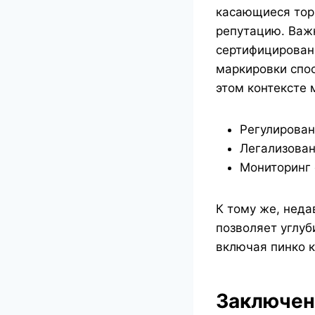
касающиеся торг
репутацию. Важ
сертифицирован
маркировки спос
этом контексте 
Регулирован
Легализован
Мониторинг 
К тому же, неда
позволяет углуб
включая пинко к
Заключен