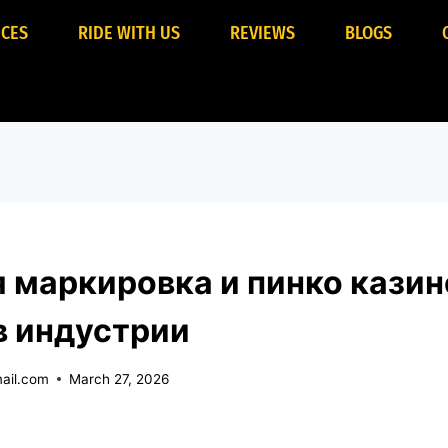
ICES
RIDE WITH US
REVIEWS
BLOGS
 маркировка и пинко казин
в индустрии
mail.com
March 27, 2026