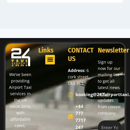
Links
CONTACT
Newsletter
US
Sign up
now for our
Address:
6
We’ve been
mailing list
cork street,
providing
to get all
OL6 6ES
Airport Taxi
latest news
services in
and
booking@247airporttaxi.
the UK
updates
+44
since 2016,
from conexi
with
777
company.
affordable
7717
rates,
247