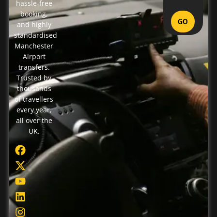
hassle-free
booking,
GO
and highly
standardised
Manchester
Airport
transfers.
Trusted by
thousands
of travellers
every year,
all over the
UK.