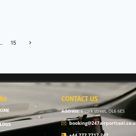
…
15
nks
CONTACT US
HOME
Address:
6 cork street, OL6 6ES
booking@247airporttaxi.co.u
LOGS
+44 777 7717 247