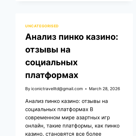
UNCATEGORISED
Анализ пинко казино:
отзывы на
социальных
платформах
By
iconictravelltd@gmail.com
March 28, 2026
Анализ пинко казино: отзывы на
социальных платформах В
современном мире азартных игр
онлайн, такие платформы, как пинко
казино, становятся все более