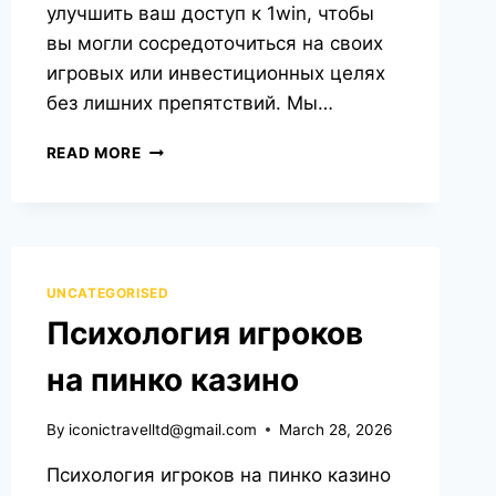
улучшить ваш доступ к 1win, чтобы
вы могли сосредоточиться на своих
игровых или инвестиционных целях
без лишних препятствий. Мы…
READ MORE
UNCATEGORISED
Психология игроков
на пинко казино
By
iconictravelltd@gmail.com
March 28, 2026
Психология игроков на пинко казино