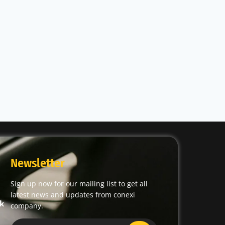
Newsletter
Sign up now for our mailing list to get all
latest news and updates from conexi
k
company.