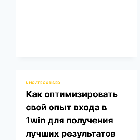
UNCATEGORISED
Как оптимизировать
свой опыт входа в
1win для получения
лучших результатов