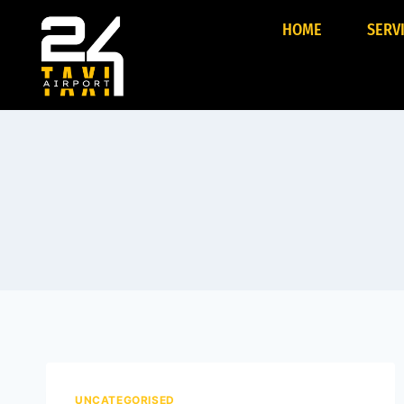
HOME
SERV
UNCATEGORISED