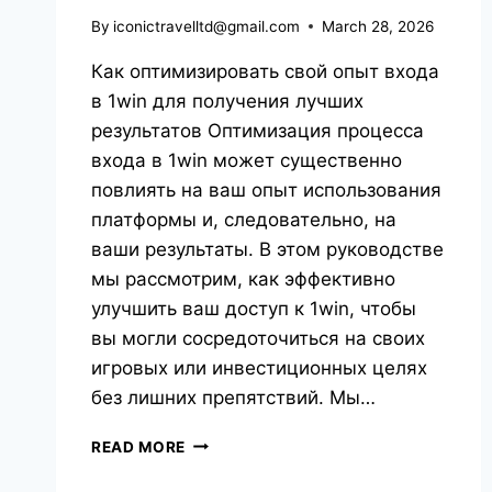
By
iconictravelltd@gmail.com
March 28, 2026
Как оптимизировать свой опыт входа
в 1win для получения лучших
результатов Оптимизация процесса
входа в 1win может существенно
повлиять на ваш опыт использования
платформы и, следовательно, на
ваши результаты. В этом руководстве
мы рассмотрим, как эффективно
улучшить ваш доступ к 1win, чтобы
вы могли сосредоточиться на своих
игровых или инвестиционных целях
без лишних препятствий. Мы…
READ MORE