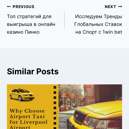
PREVIOUS
NEXT
Топ стратегий для
Исследуем Тренды
выигрыша в онлайн
Глобальных Ставок
казино Пинко
на Спорт с 1win bet
Similar Posts