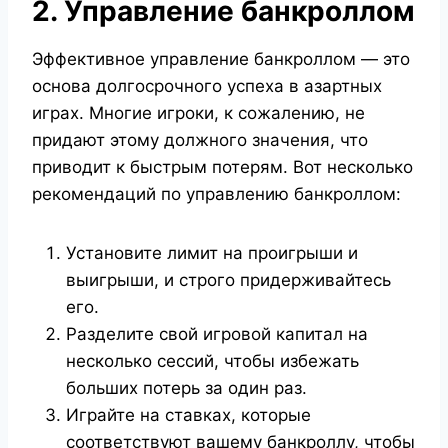
2. Управление банкроллом
Эффективное управление банкроллом — это
основа долгосрочного успеха в азартных
играх. Многие игроки, к сожалению, не
придают этому должного значения, что
приводит к быстрым потерям. Вот несколько
рекомендаций по управлению банкроллом:
Установите лимит на проигрыши и
выигрыши, и строго придерживайтесь
его.
Разделите свой игровой капитал на
несколько сессий, чтобы избежать
больших потерь за один раз.
Играйте на ставках, которые
соответствуют вашему банкроллу, чтобы