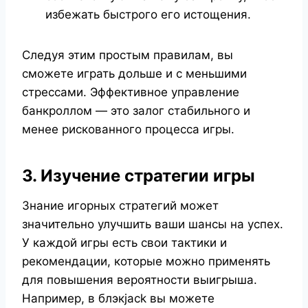
избежать быстрого его истощения.
Следуя этим простым правилам, вы
сможете играть дольше и с меньшими
стрессами. Эффективное управление
банкроллом — это залог стабильного и
менее рискованного процесса игры.
3. Изучение стратегии игры
Знание игорных стратегий может
значительно улучшить ваши шансы на успех.
У каждой игры есть свои тактики и
рекомендации, которые можно применять
для повышения вероятности выигрыша.
Например, в блэкjack вы можете