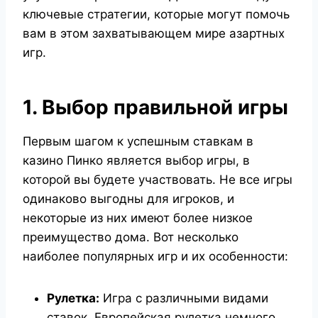
ключевые стратегии, которые могут помочь
вам в этом захватывающем мире азартных
игр.
1. Выбор правильной игры
Первым шагом к успешным ставкам в
казино Пинко является выбор игры, в
которой вы будете участвовать. Не все игры
одинаково выгодны для игроков, и
некоторые из них имеют более низкое
преимущество дома. Вот несколько
наиболее популярных игр и их особенности:
Рулетка:
Игра с различными видами
ставок. Европейская рулетка немного