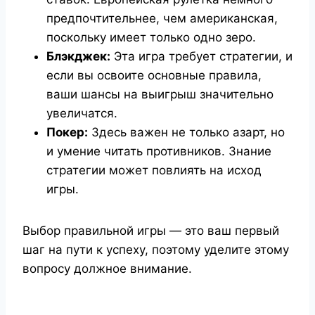
предпочтительнее, чем американская,
поскольку имеет только одно зеро.
Блэкджек:
Эта игра требует стратегии, и
если вы освоите основные правила,
ваши шансы на выигрыш значительно
увеличатся.
Покер:
Здесь важен не только азарт, но
и умение читать противников. Знание
стратегии может повлиять на исход
игры.
Выбор правильной игры — это ваш первый
шаг на пути к успеху, поэтому уделите этому
вопросу должное внимание.